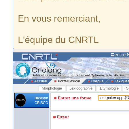
En vous remerciant,
L'équipe du CNRTL
Accueil
Portail lexical
Corpus
Lexique
Morphologie
Lexicographie
Etymologie
S
Entrez une forme
Dicosyn
CRISCO
Erreur