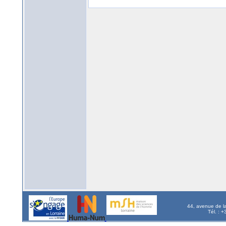
44, avenue de l
Tél. : 