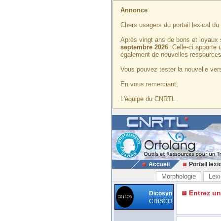
Annonce
Chers usagers du portail lexical d
Après vingt ans de bons et loyaux 
septembre 2026
. Celle-ci apporte
également de nouvelles ressources
Vous pouvez tester la nouvelle vers
En vous remerciant,
L'équipe du CNRTL
Accueil
Portail lexi
Morphologie
Lexi
Entrez u
Dicosyn
CRISCO