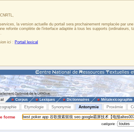
u CNRTL,
services, la version actuelle du portail sera prochainement remplacée par un
 une refonte complète de l'interface adaptée à tous les supports (ordinateurs, t
.
ion ici :
Portail lexical
cal
Corpus
Lexiques
Dictionnaires
Métalexicographie
cographie
Etymologie
Synonymie
Antonymie
Proxémie
C
ne forme
catégorie :