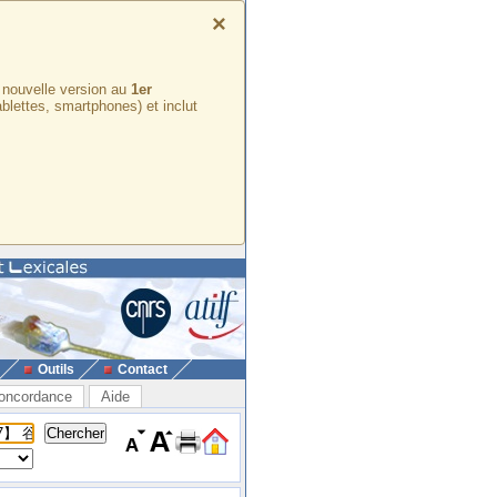
×
e nouvelle version au
1er
ablettes, smartphones) et inclut
Outils
Contact
oncordance
Aide