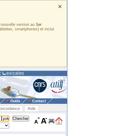
×
e nouvelle version au
1er
ablettes, smartphones) et inclut
Outils
Contact
oncordance
Aide