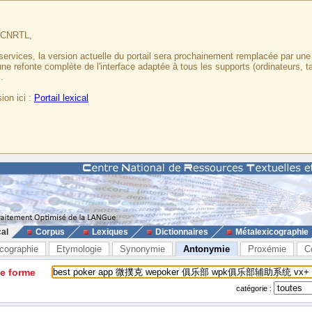
u CNRTL,
services, la version actuelle du portail sera prochainement remplacée par un
 une refonte complète de l'interface adaptée à tous les supports (ordinateurs, t
.
ion ici :
Portail lexical
cal
Corpus
Lexiques
Dictionnaires
Métalexicographie
cographie
Etymologie
Synonymie
Antonymie
Proxémie
C
ne forme
catégorie :