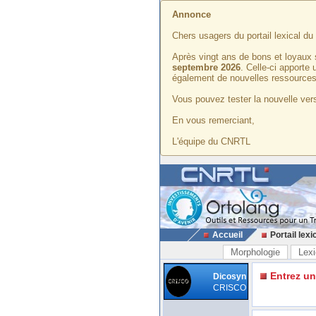
Annonce
Chers usagers du portail lexical d
Après vingt ans de bons et loyaux 
septembre 2026
. Celle-ci apporte
également de nouvelles ressources
Vous pouvez tester la nouvelle vers
En vous remerciant,
L'équipe du CNRTL
Accueil
Portail lexi
Morphologie
Lexi
Entrez u
Dicosyn
CRISCO