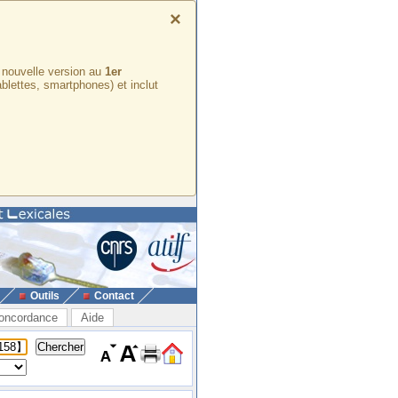
×
e nouvelle version au
1er
ablettes, smartphones) et inclut
Outils
Contact
oncordance
Aide