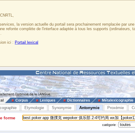
u CNRTL,
services, la version actuelle du portail sera prochainement remplacée par un
 une refonte complète de l'interface adaptée à tous les supports (ordinateurs, t
.
ion ici :
Portail lexical
cal
Corpus
Lexiques
Dictionnaires
Métalexicographie
cographie
Etymologie
Synonymie
Antonymie
Proxémie
C
ne forme
catégorie :