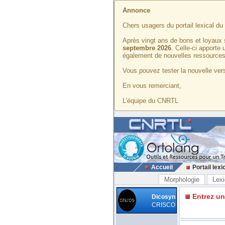
Annonce
Chers usagers du portail lexical d
Après vingt ans de bons et loyaux 
septembre 2026
. Celle-ci apporte
également de nouvelles ressources
Vous pouvez tester la nouvelle vers
En vous remerciant,
L'équipe du CNRTL
Accueil
Portail lexi
Morphologie
Lexi
Entrez u
Dicosyn
CRISCO