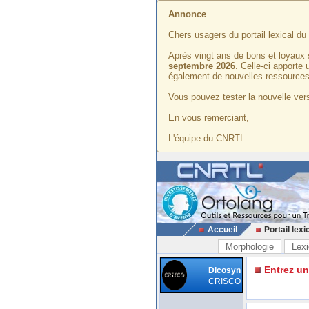
Annonce
Chers usagers du portail lexical d
Après vingt ans de bons et loyaux 
septembre 2026
. Celle-ci apporte
également de nouvelles ressources
Vous pouvez tester la nouvelle vers
En vous remerciant,
L'équipe du CNRTL
Accueil
Portail lexi
Morphologie
Lexi
Entrez u
Dicosyn
CRISCO