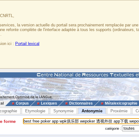
u CNRTL,
services, la version actuelle du portail sera prochainement remplacée par un
 une refonte complète de l'interface adaptée à tous les supports (ordinateurs, t
.
ion ici :
Portail lexical
cal
Corpus
Lexiques
Dictionnaires
Métalexicographie
cographie
Etymologie
Synonymie
Antonymie
Proxémie
C
ne forme
catégorie :