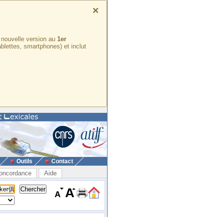
×
e nouvelle version au
1er
ablettes, smartphones) et inclut
Outils
Contact
oncordance
Aide