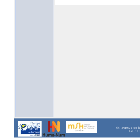
44, avenue de l
Tél. : 