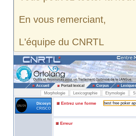
En vous remerciant,
L'équipe du CNRTL
Accueil
Portail lexical
Corpus
Lexique
Morphologie
Lexicographie
Etymologie
S
Entrez une forme
Dicosyn
CRISCO
Erreur