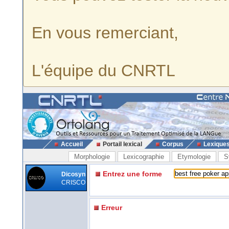
En vous remerciant,
L'équipe du CNRTL
Accueil
Portail lexical
Corpus
Lexique
Morphologie
Lexicographie
Etymologie
S
Entrez une forme
Dicosyn
CRISCO
Erreur