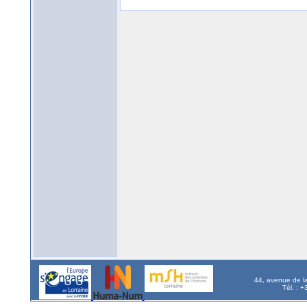
44, avenue de l
Tél. : 