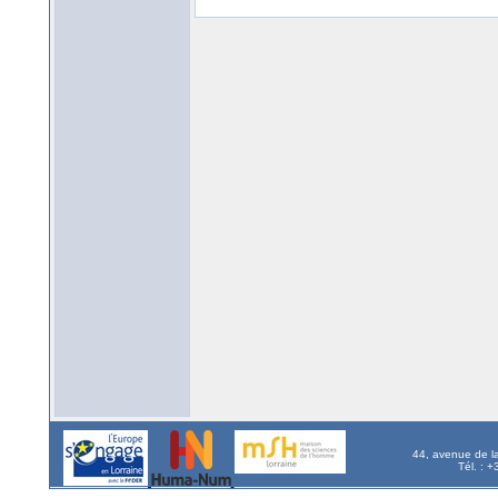
44, avenue de l
Tél. : 