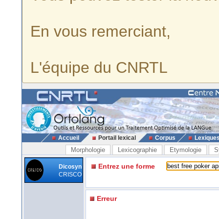
En vous remerciant,
L'équipe du CNRTL
Accueil
Portail lexical
Corpus
Lexique
Morphologie
Lexicographie
Etymologie
S
Entrez une forme
Dicosyn
CRISCO
Erreur