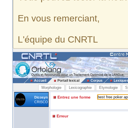
En vous remerciant,
L'équipe du CNRTL
Accueil
Portail lexical
Corpus
Lexique
Morphologie
Lexicographie
Etymologie
S
Entrez une forme
Dicosyn
CRISCO
Erreur