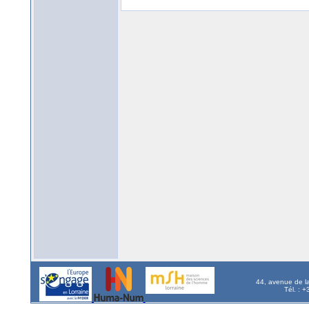
44, avenue de l
Tél. : 