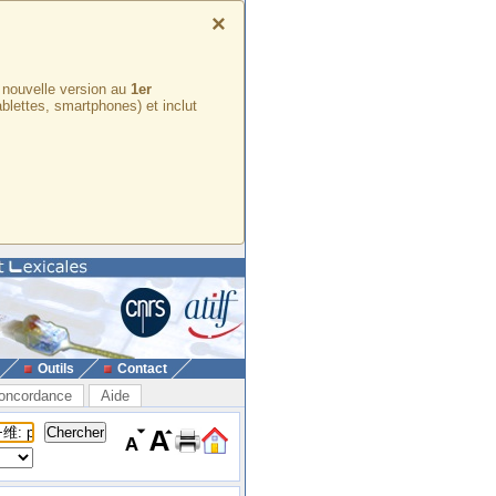
×
e nouvelle version au
1er
ablettes, smartphones) et inclut
Outils
Contact
oncordance
Aide