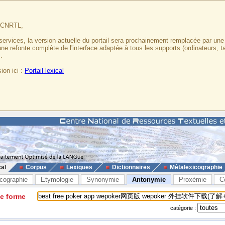
u CNRTL,
services, la version actuelle du portail sera prochainement remplacée par un
 une refonte complète de l'interface adaptée à tous les supports (ordinateurs, t
.
ion ici :
Portail lexical
cal
Corpus
Lexiques
Dictionnaires
Métalexicographie
cographie
Etymologie
Synonymie
Antonymie
Proxémie
C
ne forme
catégorie :