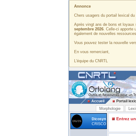
Annonce
Chers usagers du portail lexical d
Après vingt ans de bons et loyaux 
septembre 2026
. Celle-ci apporte
également de nouvelles ressources
Vous pouvez tester la nouvelle vers
En vous remerciant,
L'équipe du CNRTL
Accueil
Portail lexi
Morphologie
Lexi
Entrez u
Dicosyn
CRISCO