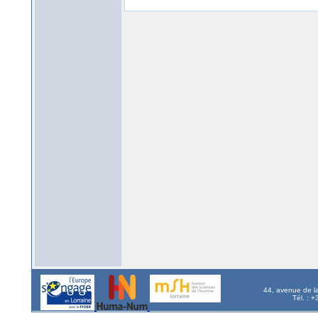
44, avenue de l
Tél. : 