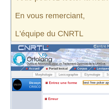
En vous remerciant,
L'équipe du CNRTL
Accueil
Portail lexical
Corpus
Lexique
Morphologie
Lexicographie
Etymologie
S
Entrez une forme
Dicosyn
CRISCO
Erreur