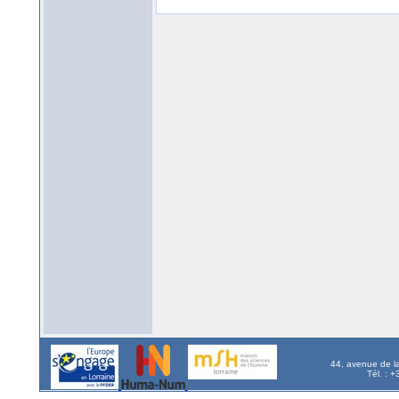
44, avenue de l
Tél. : 