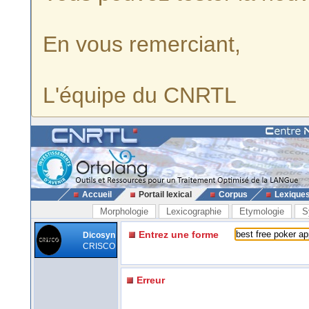
En vous remerciant,
L'équipe du CNRTL
Accueil
Portail lexical
Corpus
Lexique
Morphologie
Lexicographie
Etymologie
S
Entrez une forme
Dicosyn
CRISCO
Erreur