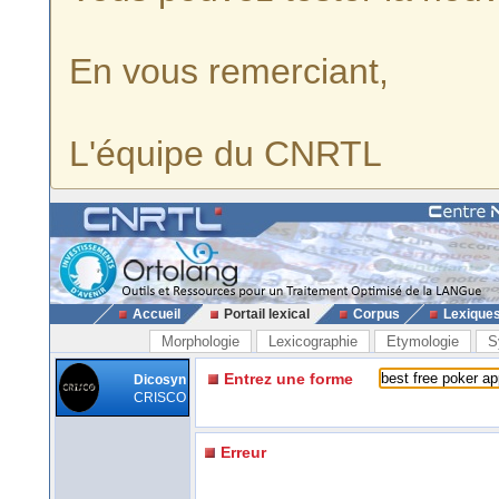
En vous remerciant,
L'équipe du CNRTL
Accueil
Portail lexical
Corpus
Lexique
Morphologie
Lexicographie
Etymologie
S
Entrez une forme
Dicosyn
CRISCO
Erreur