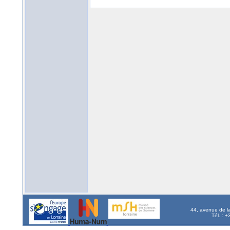
44, avenue de l
Tél. : 