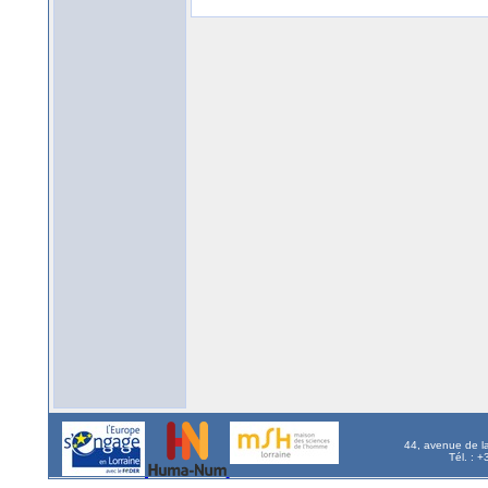
44, avenue de l
Tél. : 