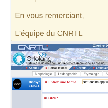
En vous remerciant,
L'équipe du CNRTL
Accueil
Portail lexical
Corpus
Lexique
Morphologie
Lexicographie
Etymologie
S
Entrez une forme
Dicosyn
CRISCO
Erreur