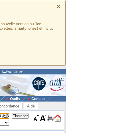
×
e nouvelle version au
1er
ablettes, smartphones) et inclut
Outils
Contact
oncordance
Aide