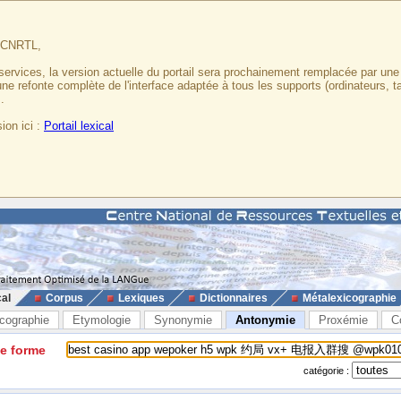
u CNRTL,
services, la version actuelle du portail sera prochainement remplacée par un
 une refonte complète de l'interface adaptée à tous les supports (ordinateurs, t
.
ion ici :
Portail lexical
cal
Corpus
Lexiques
Dictionnaires
Métalexicographie
cographie
Etymologie
Synonymie
Antonymie
Proxémie
C
ne forme
catégorie :