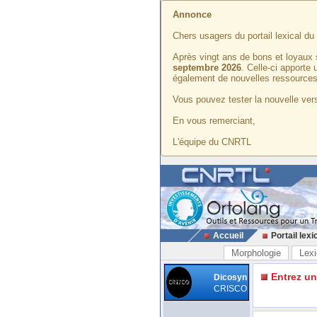
Annonce
Chers usagers du portail lexical d
Après vingt ans de bons et loyaux 
septembre 2026
. Celle-ci apporte
également de nouvelles ressources
Vous pouvez tester la nouvelle vers
En vous remerciant,
L'équipe du CNRTL
Accueil
Portail lexi
Morphologie
Lexi
Entrez u
Dicosyn
CRISCO