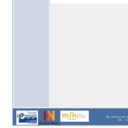
44, avenue de l
Tél. : 