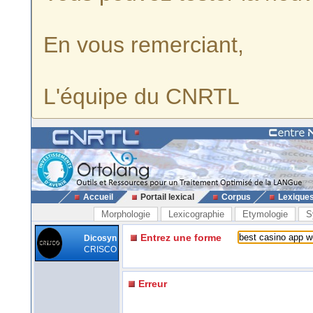
En vous remerciant,
L'équipe du CNRTL
Accueil
Portail lexical
Corpus
Lexique
Morphologie
Lexicographie
Etymologie
S
Entrez une forme
Dicosyn
CRISCO
Erreur