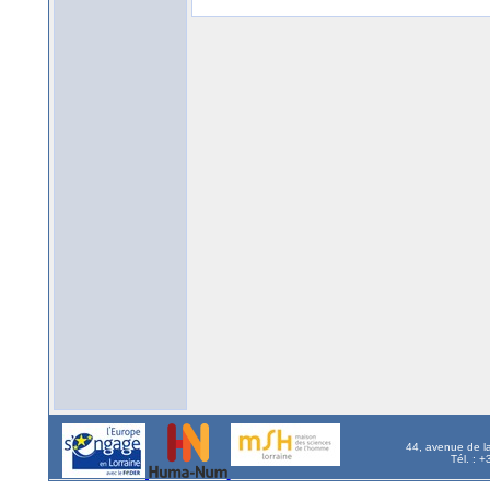
44, avenue de l
Tél. : 