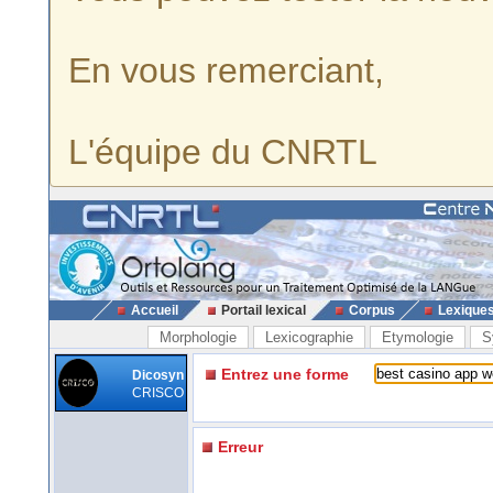
En vous remerciant,
L'équipe du CNRTL
Accueil
Portail lexical
Corpus
Lexique
Morphologie
Lexicographie
Etymologie
S
Entrez une forme
Dicosyn
CRISCO
Erreur