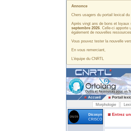
Annonce
Chers usagers du portail lexical d
Après vingt ans de bons et loyaux 
septembre 2026
. Celle-ci apporte
également de nouvelles ressources
Vous pouvez tester la nouvelle vers
En vous remerciant,
L'équipe du CNRTL
Accueil
Portail lexi
Morphologie
Lexi
Entrez u
Dicosyn
CRISCO