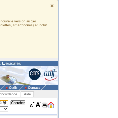
×
e nouvelle version au
1er
ablettes, smartphones) et inclut
Outils
Contact
oncordance
Aide