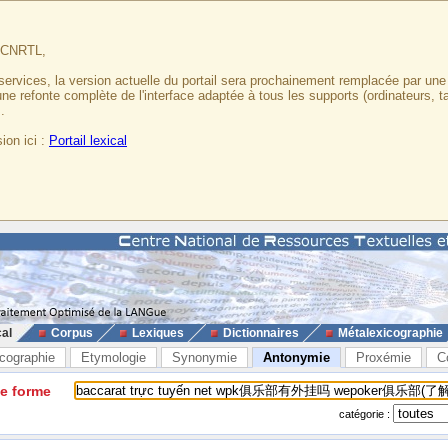
u CNRTL,
services, la version actuelle du portail sera prochainement remplacée par un
 une refonte complète de l'interface adaptée à tous les supports (ordinateurs, t
.
ion ici :
Portail lexical
cal
Corpus
Lexiques
Dictionnaires
Métalexicographie
cographie
Etymologie
Synonymie
Antonymie
Proxémie
C
ne forme
catégorie :