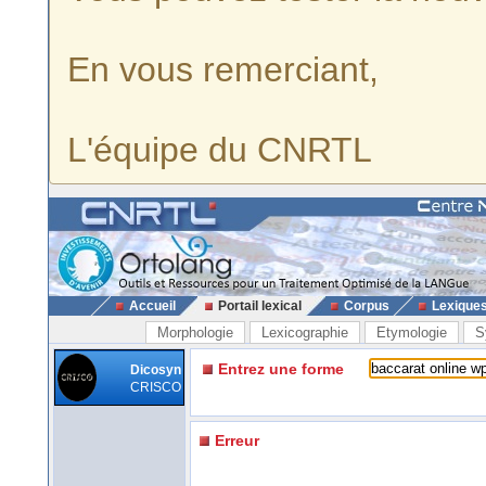
En vous remerciant,
L'équipe du CNRTL
Accueil
Portail lexical
Corpus
Lexique
Morphologie
Lexicographie
Etymologie
S
Entrez une forme
Dicosyn
CRISCO
Erreur