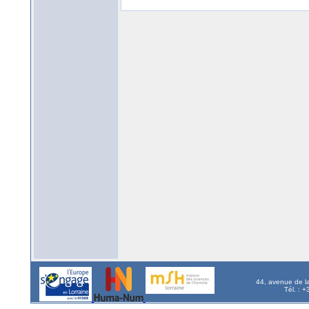
44, avenue de l
Tél. : 