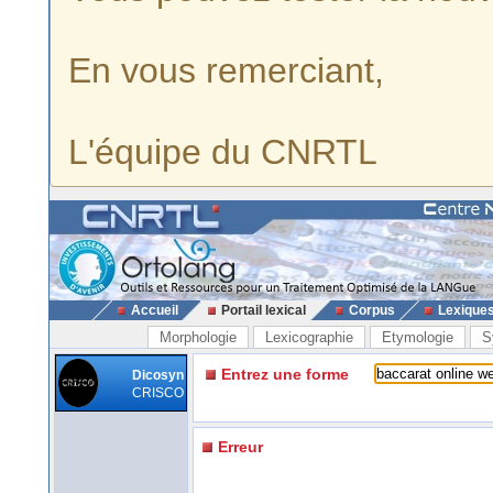
En vous remerciant,
L'équipe du CNRTL
Accueil
Portail lexical
Corpus
Lexique
Morphologie
Lexicographie
Etymologie
S
Entrez une forme
Dicosyn
CRISCO
Erreur