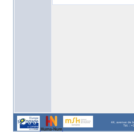
44, avenue de l
Tél. : 