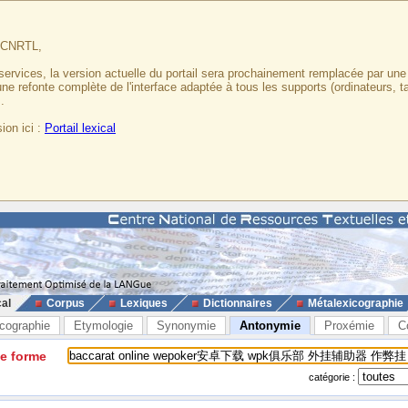
u CNRTL,
services, la version actuelle du portail sera prochainement remplacée par un
 une refonte complète de l'interface adaptée à tous les supports (ordinateurs, t
.
ion ici :
Portail lexical
cal
Corpus
Lexiques
Dictionnaires
Métalexicographie
cographie
Etymologie
Synonymie
Antonymie
Proxémie
C
ne forme
catégorie :