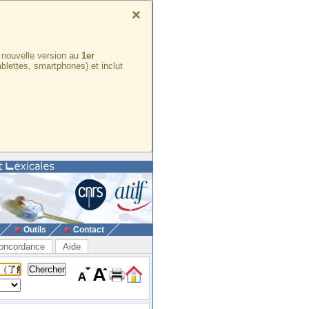
×
e nouvelle version au
1er
ablettes, smartphones) et inclut
Outils
Contact
oncordance
Aide