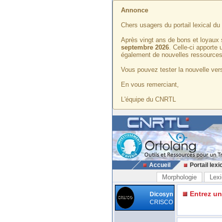
Annonce
Chers usagers du portail lexical d
Après vingt ans de bons et loyaux 
septembre 2026
. Celle-ci apporte
également de nouvelles ressources
Vous pouvez tester la nouvelle vers
En vous remerciant,
L'équipe du CNRTL
Accueil
Portail lexi
Morphologie
Lexi
Entrez u
Dicosyn
CRISCO