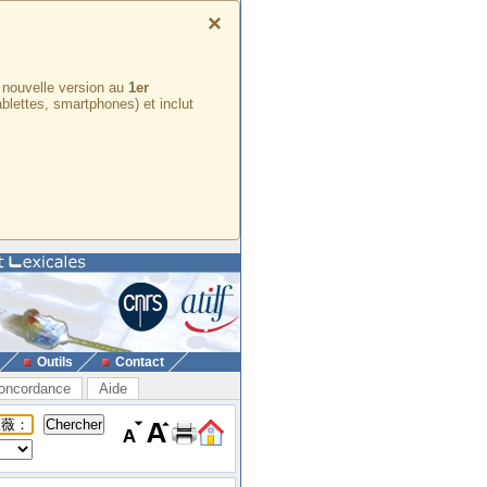
×
e nouvelle version au
1er
ablettes, smartphones) et inclut
Outils
Contact
oncordance
Aide