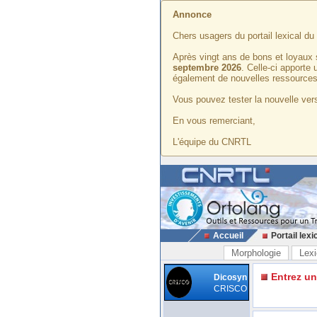
Annonce
Chers usagers du portail lexical d
Après vingt ans de bons et loyaux 
septembre 2026
. Celle-ci apporte
également de nouvelles ressources
Vous pouvez tester la nouvelle vers
En vous remerciant,
L'équipe du CNRTL
Accueil
Portail lexi
Morphologie
Lexi
Entrez u
Dicosyn
CRISCO