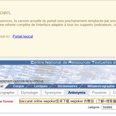
u CNRTL,
services, la version actuelle du portail sera prochainement remplacée par un
 une refonte complète de l'interface adaptée à tous les supports (ordinateurs, t
.
ion ici :
Portail lexical
cal
Corpus
Lexiques
Dictionnaires
Métalexicographie
cographie
Etymologie
Synonymie
Antonymie
Proxémie
C
ne forme
catégorie :