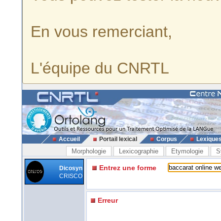
En vous remerciant,
L'équipe du CNRTL
Accueil
Portail lexical
Corpus
Lexique
Morphologie
Lexicographie
Etymologie
S
Entrez une forme
Dicosyn
CRISCO
Erreur