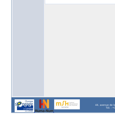
44, avenue de l
Tél. : 