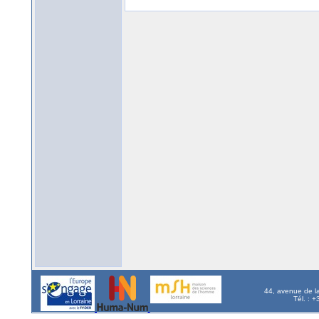
44, avenue de l
Tél. : 