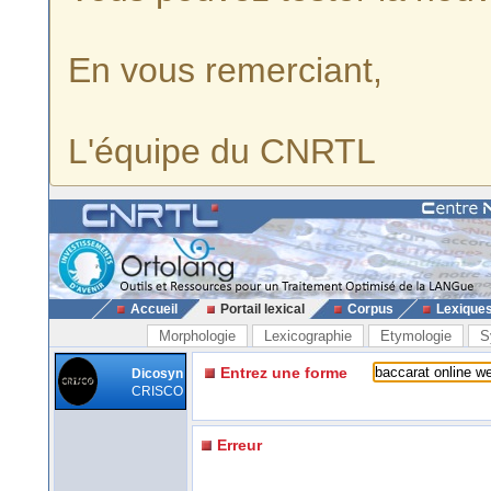
En vous remerciant,
L'équipe du CNRTL
Accueil
Portail lexical
Corpus
Lexique
Morphologie
Lexicographie
Etymologie
S
Entrez une forme
Dicosyn
CRISCO
Erreur