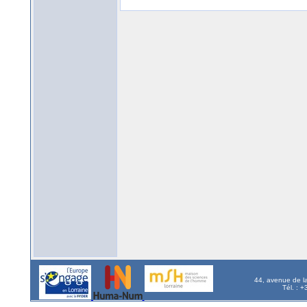
44, avenue de l
Tél. : 