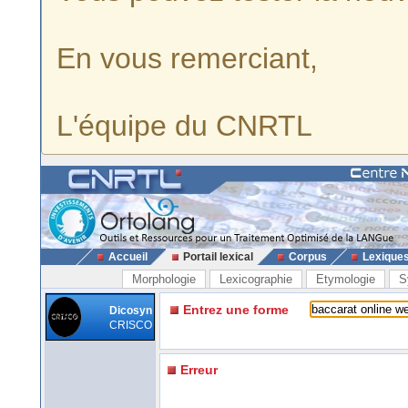
En vous remerciant,
L'équipe du CNRTL
Accueil
Portail lexical
Corpus
Lexique
Morphologie
Lexicographie
Etymologie
S
Entrez une forme
Dicosyn
CRISCO
Erreur