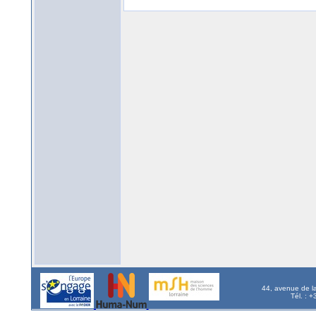
44, avenue de l
Tél. : 