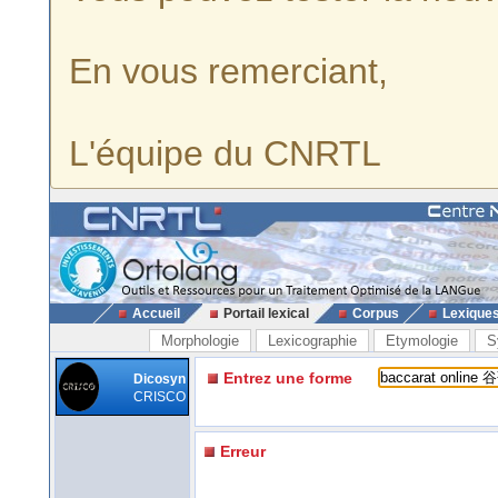
En vous remerciant,
L'équipe du CNRTL
Accueil
Portail lexical
Corpus
Lexique
Morphologie
Lexicographie
Etymologie
S
Entrez une forme
Dicosyn
CRISCO
Erreur