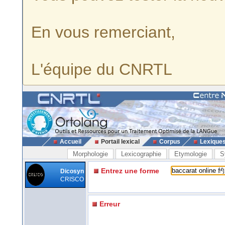
En vous remerciant,
L'équipe du CNRTL
Accueil
Portail lexical
Corpus
Lexique
Morphologie
Lexicographie
Etymologie
S
Entrez une forme
Dicosyn
CRISCO
Erreur