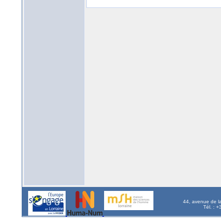
44, avenue de l
Tél. : 