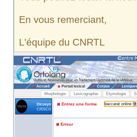
En vous remerciant,
L'équipe du CNRTL
Accueil
Portail lexical
Corpus
Lexique
Morphologie
Lexicographie
Etymologie
S
Entrez une forme
Dicosyn
CRISCO
Erreur