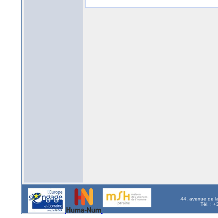
44, avenue de l
Tél. : 