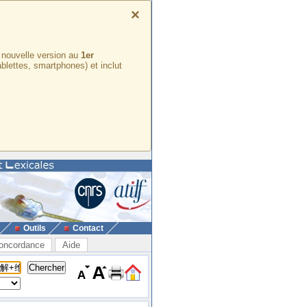
×
e nouvelle version au
1er
ablettes, smartphones) et inclut
Outils
Contact
oncordance
Aide