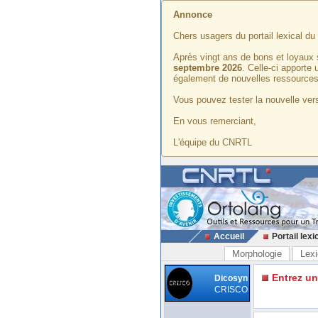
Annonce
Chers usagers du portail lexical d
Après vingt ans de bons et loyaux 
septembre 2026
. Celle-ci apporte
également de nouvelles ressources
Vous pouvez tester la nouvelle vers
En vous remerciant,
L'équipe du CNRTL
Accueil
Portail lexi
Morphologie
Lexi
Entrez u
Dicosyn
CRISCO