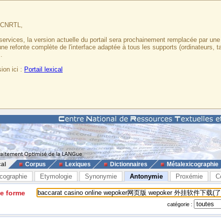
u CNRTL,
services, la version actuelle du portail sera prochainement remplacée par un
 une refonte complète de l'interface adaptée à tous les supports (ordinateurs, t
.
ion ici :
Portail lexical
cal
Corpus
Lexiques
Dictionnaires
Métalexicographie
cographie
Etymologie
Synonymie
Antonymie
Proxémie
C
ne forme
catégorie :