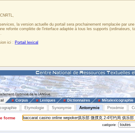
u CNRTL,
services, la version actuelle du portail sera prochainement remplacée par un
 une refonte complète de l'interface adaptée à tous les supports (ordinateurs, t
.
ion ici :
Portail lexical
cal
Corpus
Lexiques
Dictionnaires
Métalexicographie
cographie
Etymologie
Synonymie
Antonymie
Proxémie
C
ne forme
catégorie :