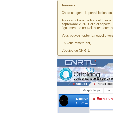
Annonce
Chers usagers du portail lexical d
Après vingt ans de bons et loyaux 
septembre 2026
. Celle-ci apporte
également de nouvelles ressources
Vous pouvez tester la nouvelle vers
En vous remerciant,
L'équipe du CNRTL
Accueil
Portail lexi
Morphologie
Lexi
Entrez u
Dicosyn
CRISCO