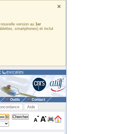
×
e nouvelle version au
1er
ablettes, smartphones) et inclut
Outils
Contact
oncordance
Aide