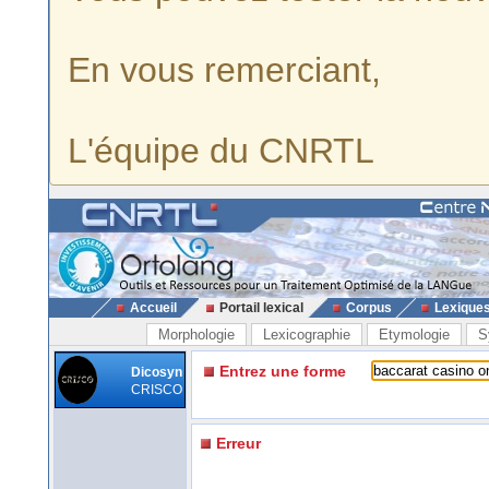
En vous remerciant,
L'équipe du CNRTL
Accueil
Portail lexical
Corpus
Lexique
Morphologie
Lexicographie
Etymologie
S
Entrez une forme
Dicosyn
CRISCO
Erreur