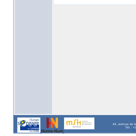
44, avenue de l
Tél. : 