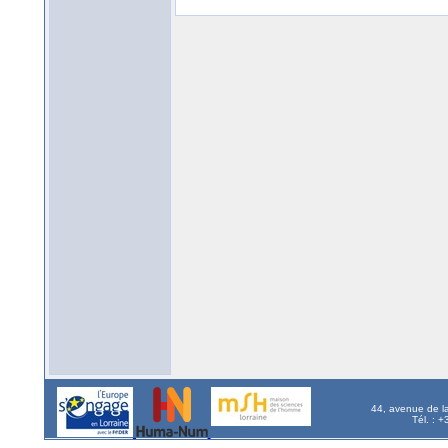
44, avenue de l
Tél. : 