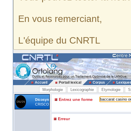
En vous remerciant,
L'équipe du CNRTL
Accueil
Portail lexical
Corpus
Lexique
Morphologie
Lexicographie
Etymologie
S
Entrez une forme
Dicosyn
CRISCO
Erreur