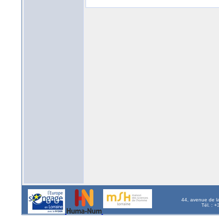
44, avenue de l
Tél. : 