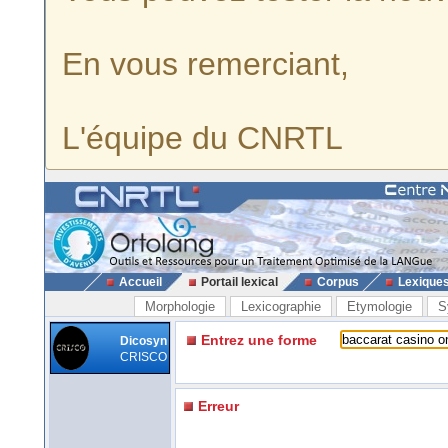
En vous remerciant,
L'équipe du CNRTL
Accueil
Portail lexical
Corpus
Lexique
Morphologie
Lexicographie
Etymologie
S
Entrez une forme
Dicosyn
CRISCO
Erreur