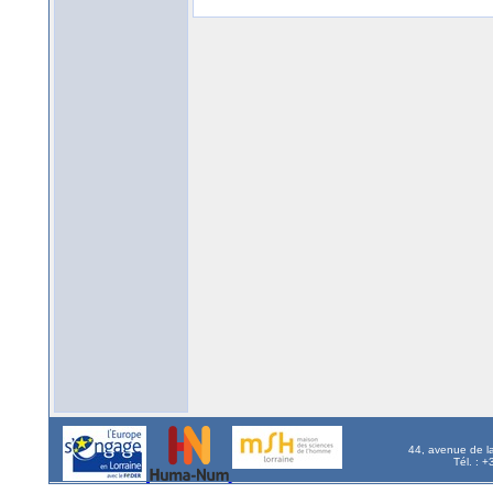
44, avenue de l
Tél. : 