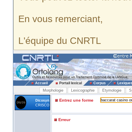
En vous remerciant,
L'équipe du CNRTL
Accueil
Portail lexical
Corpus
Lexique
Morphologie
Lexicographie
Etymologie
S
Entrez une forme
Dicosyn
CRISCO
Erreur