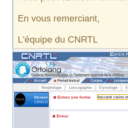
En vous remerciant,
L'équipe du CNRTL
Accueil
Portail lexical
Corpus
Lexique
Morphologie
Lexicographie
Etymologie
S
Entrez une forme
Dicosyn
CRISCO
Erreur