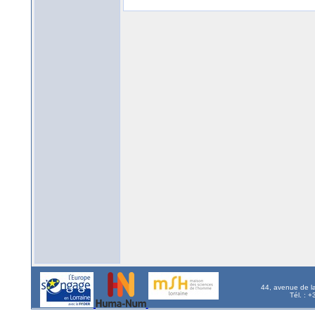
44, avenue de l
Tél. : 