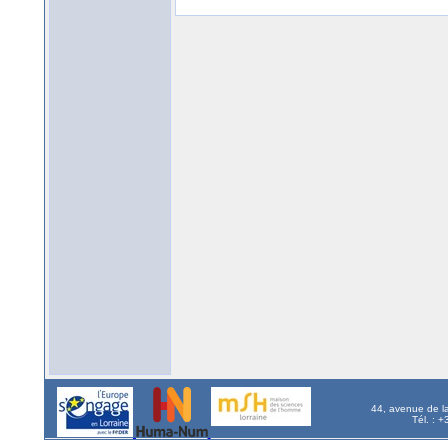
44, avenue de l
Tél. : 