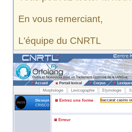
En vous remerciant,
L'équipe du CNRTL
Accueil
Portail lexical
Corpus
Lexique
Morphologie
Lexicographie
Etymologie
S
Entrez une forme
Dicosyn
CRISCO
Erreur