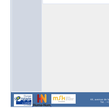
44, avenue de l
Tél. : 