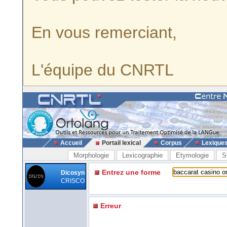
En vous remerciant,
L'équipe du CNRTL
Accueil
Portail lexical
Corpus
Lexique
Morphologie
Lexicographie
Etymologie
S
Entrez une forme
Dicosyn
CRISCO
Erreur