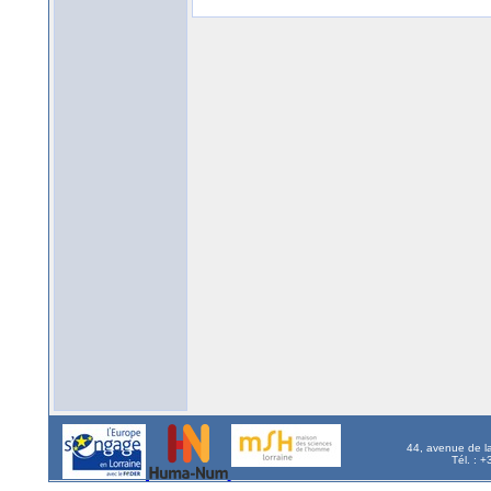
44, avenue de l
Tél. : 