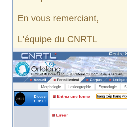
En vous remerciant,
L'équipe du CNRTL
Accueil
Portail lexical
Corpus
Lexique
Morphologie
Lexicographie
Etymologie
S
Entrez une forme
Dicosyn
CRISCO
Erreur