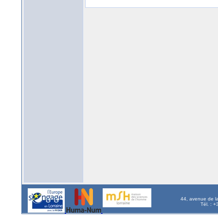
44, avenue de l
Tél. : 