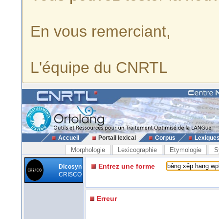
En vous remerciant,
L'équipe du CNRTL
Accueil
Portail lexical
Corpus
Lexique
Morphologie
Lexicographie
Etymologie
S
Entrez une forme
Dicosyn
CRISCO
Erreur