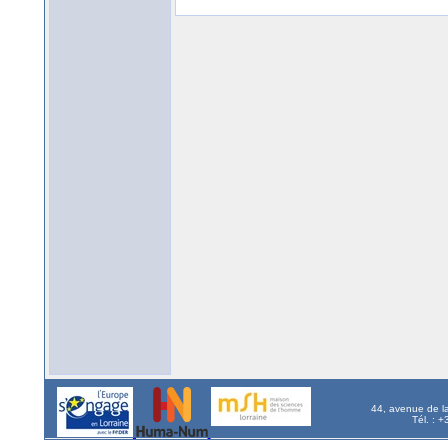
44, avenue de l
Tél. : 