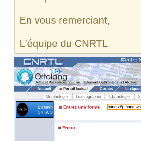
En vous remerciant,
L'équipe du CNRTL
Accueil
Portail lexical
Corpus
Lexique
Morphologie
Lexicographie
Etymologie
S
Entrez une forme
Dicosyn
CRISCO
Erreur