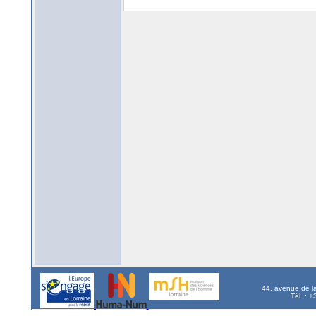
44, avenue de l
Tél. : 