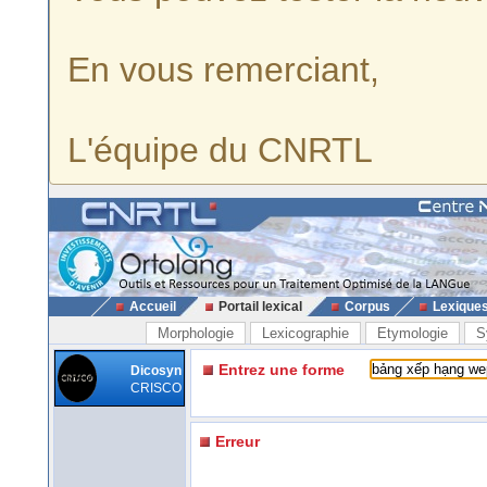
En vous remerciant,
L'équipe du CNRTL
Accueil
Portail lexical
Corpus
Lexique
Morphologie
Lexicographie
Etymologie
S
Entrez une forme
Dicosyn
CRISCO
Erreur