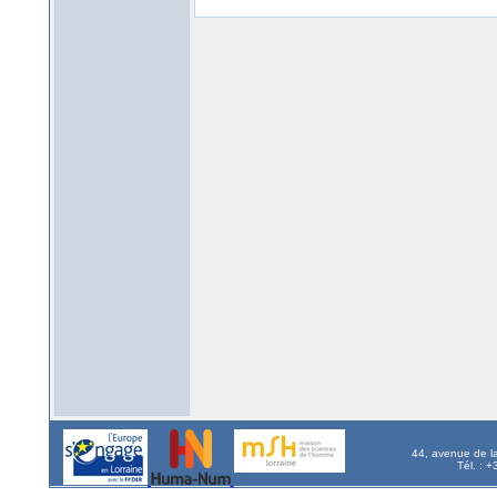
44, avenue de l
Tél. : 