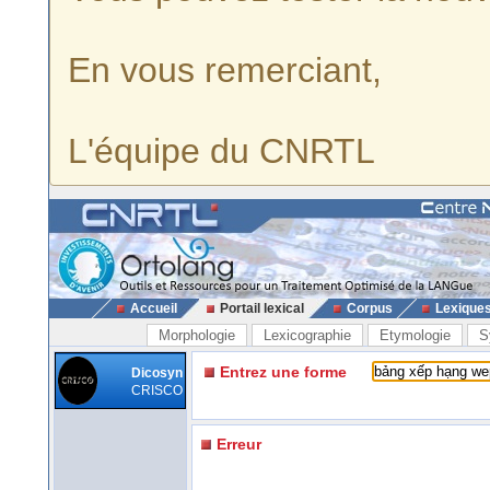
En vous remerciant,
L'équipe du CNRTL
Accueil
Portail lexical
Corpus
Lexique
Morphologie
Lexicographie
Etymologie
S
Entrez une forme
Dicosyn
CRISCO
Erreur