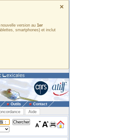
×
e nouvelle version au
1er
ablettes, smartphones) et inclut
Outils
Contact
oncordance
Aide