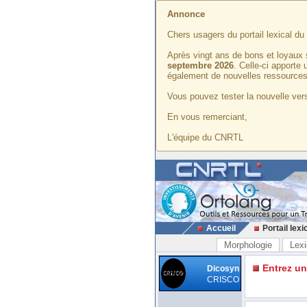
Annonce
Chers usagers du portail lexical d
Après vingt ans de bons et loyaux 
septembre 2026
. Celle-ci apporte
également de nouvelles ressources
Vous pouvez tester la nouvelle vers
En vous remerciant,
L'équipe du CNRTL
Accueil
Portail lexi
Morphologie
Lexi
Entrez u
Dicosyn
CRISCO