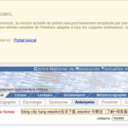
u CNRTL,
services, la version actuelle du portail sera prochainement remplacée par un
 une refonte complète de l'interface adaptée à tous les supports (ordinateurs, t
.
ion ici :
Portail lexical
cal
Corpus
Lexiques
Dictionnaires
Métalexicographie
cographie
Etymologie
Synonymie
Antonymie
Proxémie
C
ne forme
catégorie :