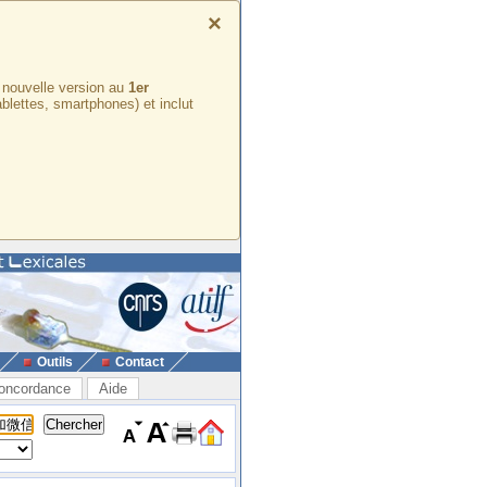
×
e nouvelle version au
1er
ablettes, smartphones) et inclut
Outils
Contact
oncordance
Aide