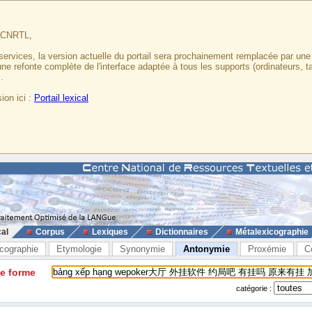
u CNRTL,
services, la version actuelle du portail sera prochainement remplacée par un
 une refonte complète de l'interface adaptée à tous les supports (ordinateurs, t
.
ion ici :
Portail lexical
cal
Corpus
Lexiques
Dictionnaires
Métalexicographie
cographie
Etymologie
Synonymie
Antonymie
Proxémie
C
ne forme
catégorie :