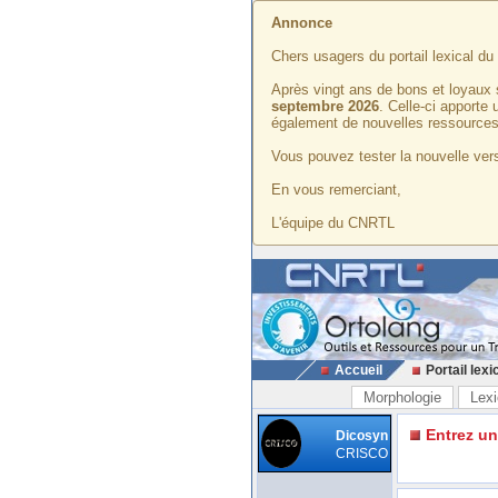
Annonce
Chers usagers du portail lexical d
Après vingt ans de bons et loyaux 
septembre 2026
. Celle-ci apporte
également de nouvelles ressources
Vous pouvez tester la nouvelle vers
En vous remerciant,
L'équipe du CNRTL
Accueil
Portail lexi
Morphologie
Lexi
Entrez u
Dicosyn
CRISCO