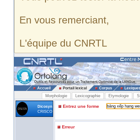
En vous remerciant,
L'équipe du CNRTL
Accueil
Portail lexical
Corpus
Lexique
Morphologie
Lexicographie
Etymologie
S
Entrez une forme
Dicosyn
CRISCO
Erreur