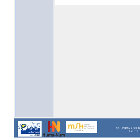
44, avenue de l
Tél. : 