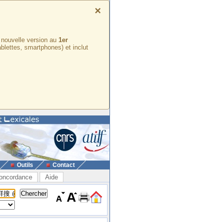
×
e nouvelle version au
1er
ablettes, smartphones) et inclut
Outils
Contact
oncordance
Aide