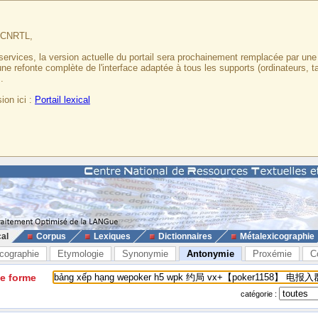
u CNRTL,
services, la version actuelle du portail sera prochainement remplacée par un
 une refonte complète de l'interface adaptée à tous les supports (ordinateurs, t
.
ion ici :
Portail lexical
cal
Corpus
Lexiques
Dictionnaires
Métalexicographie
cographie
Etymologie
Synonymie
Antonymie
Proxémie
C
ne forme
catégorie :