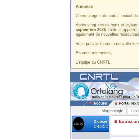
Annonce
Chers usagers du portail lexical d
Après vingt ans de bons et loyaux 
septembre 2026
. Celle-ci apporte
également de nouvelles ressources
Vous pouvez tester la nouvelle vers
En vous remerciant,
L'équipe du CNRTL
Accueil
Portail lexi
Morphologie
Lexi
Entrez u
Dicosyn
CRISCO