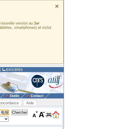
×
e nouvelle version au
1er
ablettes, smartphones) et inclut
Outils
Contact
oncordance
Aide