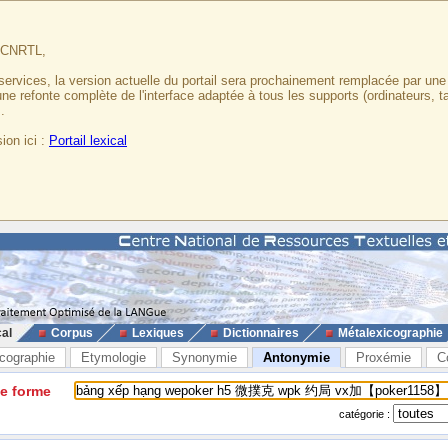
u CNRTL,
services, la version actuelle du portail sera prochainement remplacée par un
 une refonte complète de l'interface adaptée à tous les supports (ordinateurs, t
.
ion ici :
Portail lexical
cal
Corpus
Lexiques
Dictionnaires
Métalexicographie
cographie
Etymologie
Synonymie
Antonymie
Proxémie
C
ne forme
catégorie :