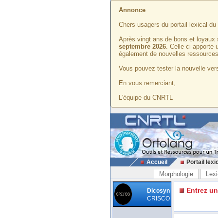
Annonce
Chers usagers du portail lexical d
Après vingt ans de bons et loyaux 
septembre 2026
. Celle-ci apporte
également de nouvelles ressources
Vous pouvez tester la nouvelle vers
En vous remerciant,
L'équipe du CNRTL
Accueil
Portail lexi
Morphologie
Lexi
Entrez u
Dicosyn
CRISCO