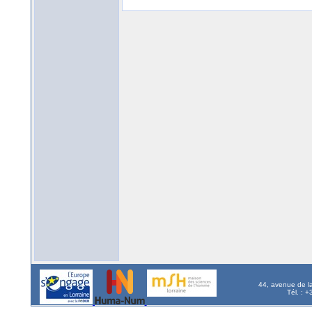
44, avenue de l
Tél. : 