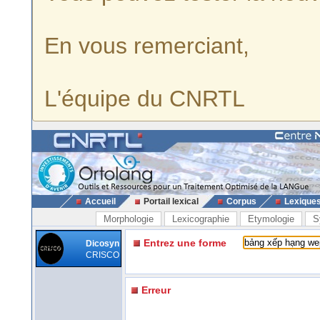
En vous remerciant,
L'équipe du CNRTL
Accueil
Portail lexical
Corpus
Lexique
Morphologie
Lexicographie
Etymologie
S
Entrez une forme
Dicosyn
CRISCO
Erreur