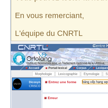
En vous remerciant,
L'équipe du CNRTL
Accueil
Portail lexical
Corpus
Lexique
Morphologie
Lexicographie
Etymologie
S
Entrez une forme
Dicosyn
CRISCO
Erreur