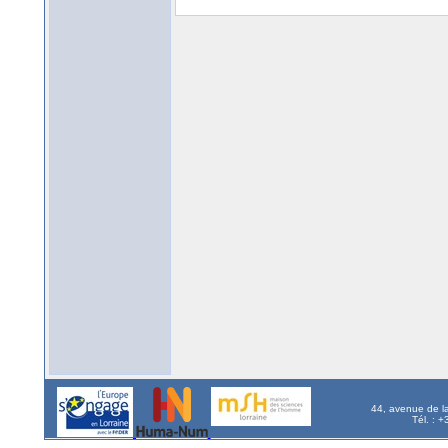
44, avenue de l
Tél. : 