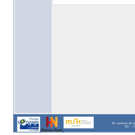
44, avenue de l
Tél. : 