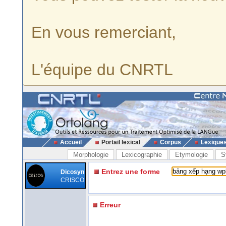
En vous remerciant,
L'équipe du CNRTL
Accueil
Portail lexical
Corpus
Lexique
Morphologie
Lexicographie
Etymologie
S
Entrez une forme
Dicosyn
CRISCO
Erreur